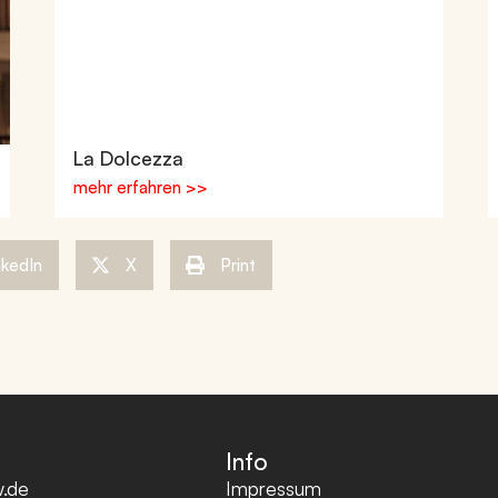
La Dolcezza
mehr erfahren >>
nkedIn
X
Print
Info
.de
Impressum