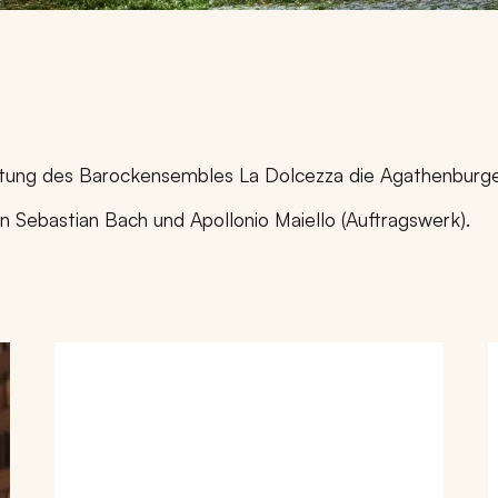
leitung des Barockensembles La Dolcezza die Agathenbur
ebastian Bach und Apollonio Maiello (Auftragswerk).